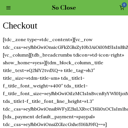
So Close
0
Checkout
[tdc_zone type=»tdc_content»][vc_row
tdc_css=»eyJhbGwiOnsicGFkZGluZy10b3AiOiI0MSIsInB
[vc_column][tdb_breadcrumbs tdicon=»td-icon-right»
show_home=»yes»][tdm_block_column_title
title_text=»Q2hlY2tvdXQ=» title_tag=»h3″
title_size=»tdm-title-sm» tds_title1-
f_title_font_weight=»400″ tds_title1-
f_title_font_size=»eyJhbGwiOiIzMCIsInBvcnRyYWl0Ijoi
tds_title1-f_title_font_line_height=»1.3″
tdc_css=»eyJhbGwiOnsibWFyZ2luLXRvcCI6Ii0xOCIsIm1h
[tds_payment default_payment=»paypal»
tdc_css=»eyJhbGwiOnsiZGlzcGxheSI6IiJ9fQ==»]