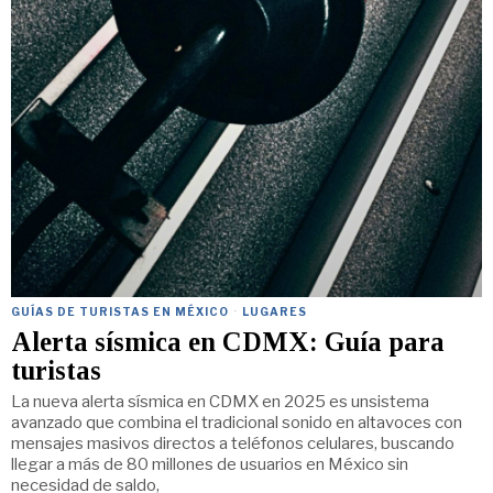
GUÍAS DE TURISTAS EN MÉXICO
·
LUGARES
Alerta sísmica en CDMX: Guía para
turistas
La nueva alerta sísmica en CDMX en 2025 es unsistema
avanzado que combina el tradicional sonido en altavoces con
mensajes masivos directos a teléfonos celulares, buscando
llegar a más de 80 millones de usuarios en México sin
necesidad de saldo,