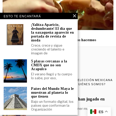
ESTO TE ENCANTARÁ
¡Yalitza Aparicio,
deslumbrante! El día que
la oaxaqueña apareció en
10 diciembre, 2025
portada de revista de
Rituales de fin de año que sólo los mexicanos hacemos
moda
Crece, crece y sigue
creciendo el talento e
imagen de
5 playas cercanas a la
CMDX que no son
©
2026
- SoClose
Acapulco
El verano llegó y tu cuerpo
lo sabe, por eso,
INICIO
NOTICIAS
¡AY GOEEEE!
LUGARES
SELECCIÓN MEXICANA
A LA MEXICANA
ALBURES
COMIDA
¿QUIÉNES SOMOS?
Países del Mundo Maya le
muestran al planeta lo
POPULAR
que tienen
Futbolistas mexicanos que han jugado en
Bajo un formato digital, los
Argentina
países que conforman la
México y Argentina pueden tener muchas cosas
Organización
ES
distintas, pero una