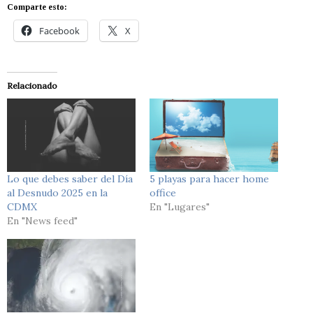
Comparte esto:
Facebook
X
Relacionado
Lo que debes saber del Día
5 playas para hacer home
al Desnudo 2025 en la
office
CDMX
En "Lugares"
En "News feed"