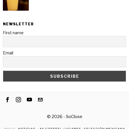
NEWSLETTER
First name
Email
©
2026
- SoClose
INICIO
NOTICIAS
¡AY GOEEEE!
LUGARES
SELECCIÓN MEXICANA