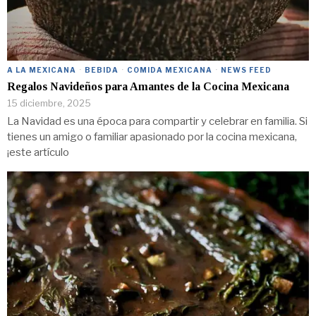
A LA MEXICANA
·
BEBIDA
·
COMIDA MEXICANA
·
NEWS FEED
Regalos Navideños para Amantes de la Cocina Mexicana
15 diciembre, 2025
La Navidad es una época para compartir y celebrar en familia. Si
tienes un amigo o familiar apasionado por la cocina mexicana,
¡este artículo