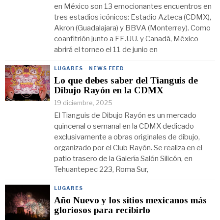
en México son 13 emocionantes encuentros en
tres estadios icónicos: Estadio Azteca (CDMX),
Akron (Guadalajara) y BBVA (Monterrey). Como
coanfitrión junto a EE.UU. y Canadá, México
abrirá el torneo el 11 de junio en
LUGARES
·
NEWS FEED
Lo que debes saber del Tianguis de
Dibujo Rayón en la CDMX
19 diciembre, 2025
El Tianguis de Dibujo Rayón es un mercado
quincenal o semanal en la CDMX dedicado
exclusivamente a obras originales de dibujo,
organizado por el Club Rayón. Se realiza en el
patio trasero de la Galería Salón Silicón, en
Tehuantepec 223, Roma Sur,
LUGARES
Año Nuevo y los sitios mexicanos más
gloriosos para recibirlo