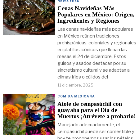
NEWS FEED
Cenas Navideñas Más
Populares en México: Origen,
Ingredientes y Regiones
Las cenas navideñas más populares
en México reúnen tradiciones
prehispánicas, coloniales y regionales
en platillos icónicos que llenan las
mesas el 24 de diciembre. Estos
guisos y asados destacan por su
sincretismo cultural y se adaptan a
climas fríos o cálidos del
11 diciembre, 2025
COMIDA MEXICANA
Atole de cempasúchil con
guayaba para el Día de
Muertos ¡Atrévete a probarlo!
Manejado adecuadamente, el
cempasúchil puede ser comestible y
hoy te proponemos usar los pétalos