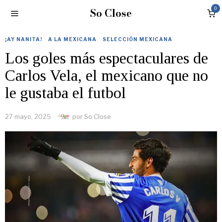
So Close
0
¡AY NANITA!
·
A LA MEXICANA
·
SELECCIÓN MEXICANA
Los goles más espectaculares de
Carlos Vela, el mexicano que no
le gustaba el futbol
27 mayo, 2025
por
So Close