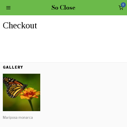
So Close
0
Checkout
GALLERY
Mariposa monarca