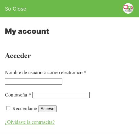
So Close
My account
Acceder
O
Nombre de usuario o correo electrónico
*
b
l
O
Contraseña
*
i
b
g
Recuérdame
Acceso
l
a
i
¿Olvidaste la contraseña?
t
g
o
a