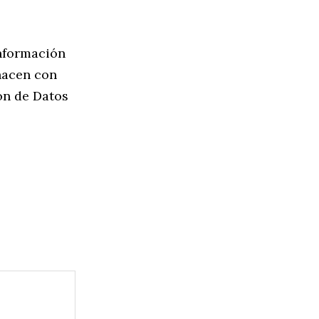
información
hacen con
ión de Datos