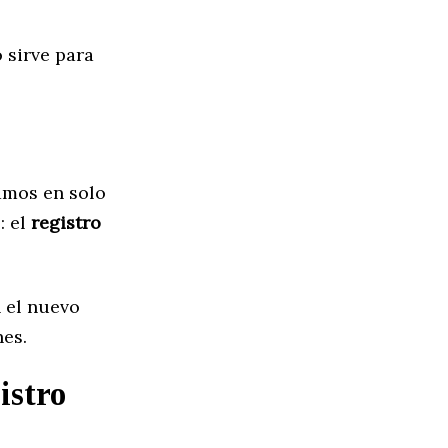
o sirve para
amos en solo
: el
registro
 el nuevo
es.
istro