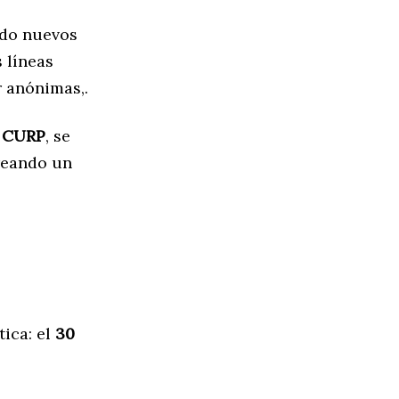
ido nuevos
s líneas
r anónimas,.
u CURP
, se
creando un
tica: el
30