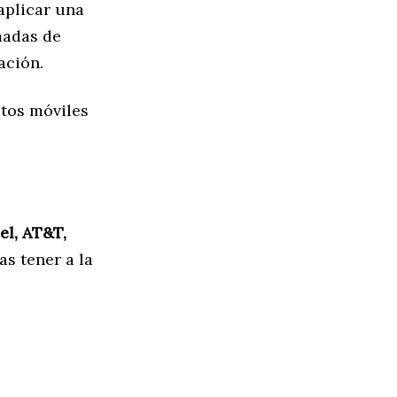
aplicar una
madas de
ación.
atos móviles
el, AT&T,
as tener a la