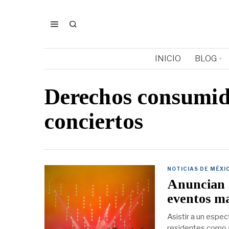
INICIO
BLOG
Derechos consumi
conciertos
NOTICIAS DE MÉXI
Anuncian n
eventos ma
Asistir a un espe
residentes como a