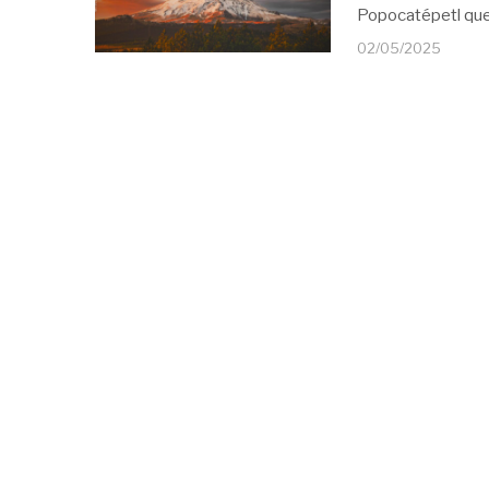
Popocatépetl que
02/05/2025