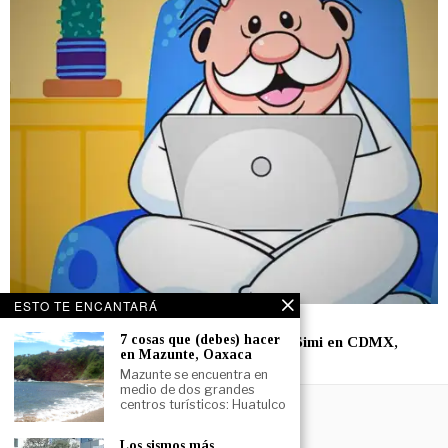
ESTO TE ENCANTARÁ
17 junio, 2025
7 cosas que (debes) hacer
Simi Café: Todo sobre la cafetería del Dr. Simi en CDMX,
en Mazunte, Oaxaca
menú, precios y ubicación
Mazunte se encuentra en
medio de dos grandes
centros turísticos: Huatulco
Los sismos más