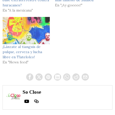
base extraterrestre contra
más famoso de Sinaloa
huracanes?
En "¡Ay goeeee!"
En "A la mexicana"
¡Lánzate al tianguis de
pulque, cerveza y lucha
libre en Tlatelolco!
En "News feed"
So Close