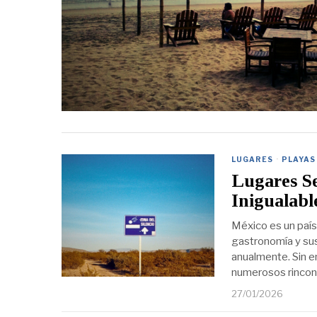
LUGARES
·
PLAYAS
Lugares S
Inigualabl
México es un país 
gastronomía y sus 
anualmente. Sin e
numerosos rincon
27/01/2026