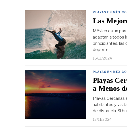
PLAYAS EN MÉXICO
Las Mejore
México es un para
adaptan a todos l
principiantes, la
deporte.
15/11/2024
PLAYAS EN MÉXICO
Playas Ce
a Menos d
Playas Cercanas a
habitantes y visit
de distancia. Si b
12/11/2024