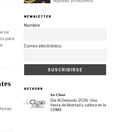
digitales, producimos
NEWSLETTER
Nombre
ue se
les para
te
Correo electrónico
tes
AUTHORS
So Close
Día Al Desnudo 2026: Una
fiesta de libertad y cultura en la
 horas
CDMX