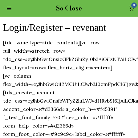
So Close
0
Login/Register – revenant
[tdc_zone type=»tdc_content»][vc_row
full_width=»stretch_row»
tdc_css=»eyJhbGwiOnsicGFkZGluZy10b3AiOiIzNTAiLC
flex_layout=»row» flex_horiz_align=»center»]
[vc_column
flex_width=»eyJhbGwiOiI2MCUiLCJwb3J0cmFpdCI6IjgwJS
[tds_create_account
tdc_css=»eyJhbGwiOnsibWFyZ2luLWJvdHRvbSI6IjAiLCJka
accent_color=»#d2366d» a_color_h=»#f45391″
f_text_font_family=»702″ sec_color=»#ffffff»
form_help_color=»#d2366d»
form_foot_color=»#9e9e9e» label_color=»#ffffff»