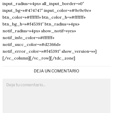
input_radius=»4px» all_input_border=»0″
input_bg=»#474747″ input_color=»#9e9e9e»
btn_color=»#ffffff» btn_color_h=»#ffffff»
btn_bg_h=»#f45391″ btn_radius=»4px»
notif_radius=»4px» show_notif=»yes»
notif_info_color=»#ffffff»
notif_succ_color=»#d2366d»
notif_error_color=»#f45391″ show_version=»»]
[/vc_column][/vc_row][/tdc_zone]
DEJA UN COMENTARIO